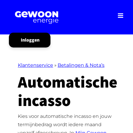
Ga
naar
inhoud
Inloggen
Mijn Gewoon
Klantenservice
»
Betalingen & Nota’s
Automatische
incasso
Kies voor automatische incasso en jouw
termijnbedrag wordt iedere maand
vanzelf afgeschreven. In
Mijn Gewoon