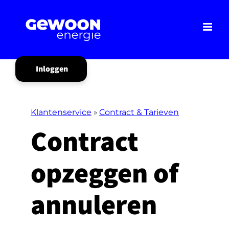
Ga
naar
inhoud
Inloggen
Mijn Gewoon
Klantenservice
»
Contract & Tarieven
Contract
opzeggen of
annuleren